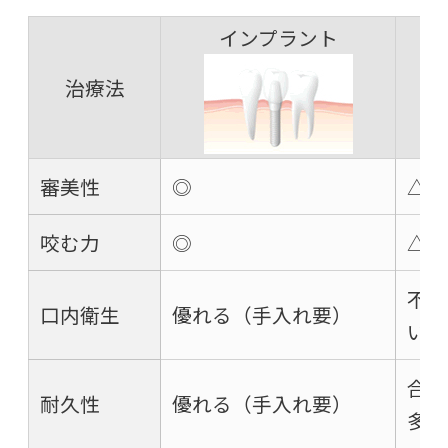
インプラント
治療法
審美性
◎
△
咬む力
◎
△
不衛
口内衛生
優れる（手入れ要）
い
合わ
耐久性
優れる（手入れ要）
多い