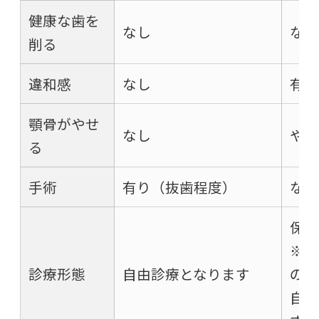
健康な歯を
なし
なし
削る
違和感
なし
有り
顎骨がやせ
なし
やせ
る
手術
有り（抜歯程度）
なし
保険
※見
診療形態
自由診療となります
のは
自由